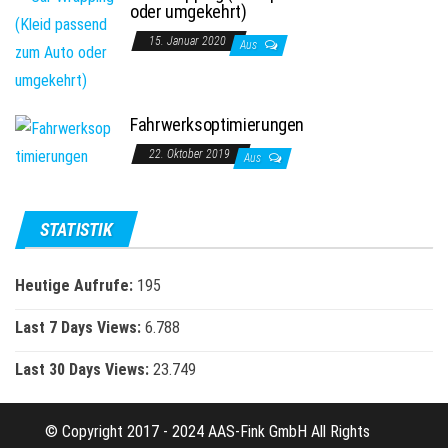
oder umgekehrt)
15. Januar 2020
Aus
Fahrwerksoptimierungen
22. Oktober 2019
Aus
STATISTIK
Heutige Aufrufe:
195
Last 7 Days Views:
6.788
Last 30 Days Views:
23.749
© Copyright 2017 - 2024 AAS-Fink GmbH All Rights