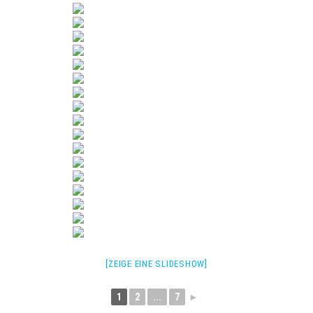
[ZEIGE EINE SLIDESHOW]
1
2
...
7
►