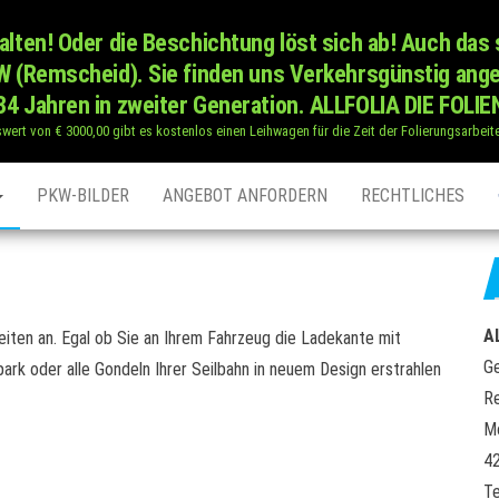
alten! Oder die Beschichtung löst sich ab! Auch das 
RW (Remscheid). Sie finden uns Verkehrsgünstig ang
34 Jahren in zweiter Generation. ALLFOLIA DIE FOLI
swert von € 3000,00 gibt es kostenlos einen Leihwagen für die Zeit der Folierungsarbei
PKW-BILDER
ANGEBOT ANFORDERN
RECHTLICHES
A
eiten an. Egal ob Sie an Ihrem Fahrzeug die Ladekante mit
Ge
park oder alle Gondeln Ihrer Seilbahn in neuem Design erstrahlen
Re
M
4
Te