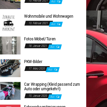
13. Februar 2021
Aus
Wohnmobile und Wohnwagen
13. Februar 2021
Aus
Fotos Möbel/Türen
18. Januar 2021
Aus
PKW-Bilder
17. März 2020
Aus
Car Wrapping (Kleid passend zum
Auto oder umgekehrt)
15. Januar 2020
Aus
Fahrwerksoptimierungen