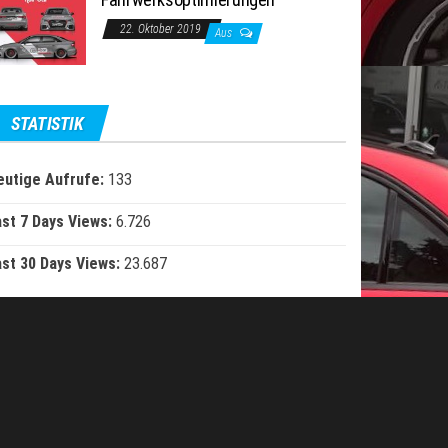
22. Oktober 2019
Aus
STATISTIK
eutige Aufrufe:
133
ast 7 Days Views:
6.726
ast 30 Days Views:
23.687