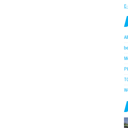
E-
Al
b
M
P
T
W