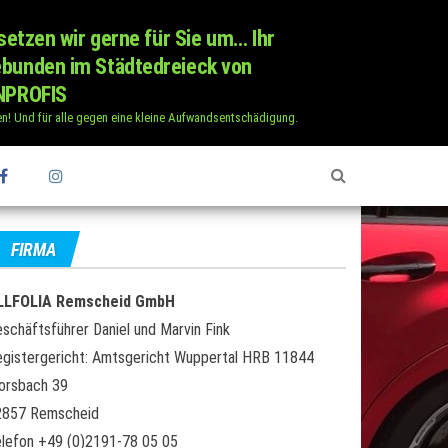
setzen wir gerne für Sie um… Ihr
ebunden im Städtedreieck von
ENPROFIS
ten! Und für alle gegen eine kleine Aufwandsentschädigung.
FIRMA
LLFOLIA Remscheid GmbH
schäftsführer Daniel und Marvin Fink
gistergericht: Amtsgericht Wuppertal HRB 11844
orsbach 39
2857 Remscheid
lefon +49 (0)2191-78 05 05