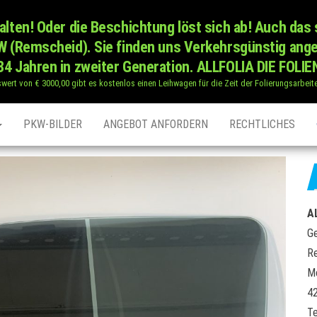
alten! Oder die Beschichtung löst sich ab! Auch das 
RW (Remscheid). Sie finden uns Verkehrsgünstig ang
34 Jahren in zweiter Generation. ALLFOLIA DIE FOLI
swert von € 3000,00 gibt es kostenlos einen Leihwagen für die Zeit der Folierungsarbei
PKW-BILDER
ANGEBOT ANFORDERN
RECHTLICHES
A
Ge
Re
M
4
Te