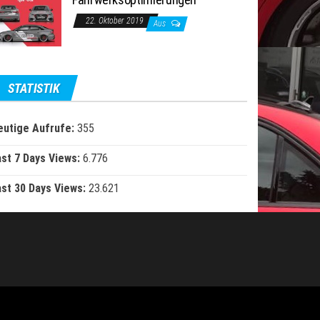
22. Oktober 2019
Aus
STATISTIK
eutige Aufrufe:
355
ast 7 Days Views:
6.776
ast 30 Days Views:
23.621