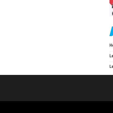
H
L
L
Stolz präsentiert von
WordPress
|
Theme:
Envo Magazine