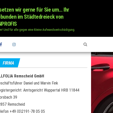
setzen wir gerne für Sie um… Ihr
ebunden im Städtedreieck von
ENPROFIS
ten! Und für alle gegen eine kleine Aufwandsentschädigung.
FIRMA
LLFOLIA Remscheid GmbH
schäftsführer Daniel und Marvin Fink
gistergericht: Amtsgericht Wuppertal HRB 11844
orsbach 39
2857 Remscheid
lefon +49 (0)2191-78 05 05