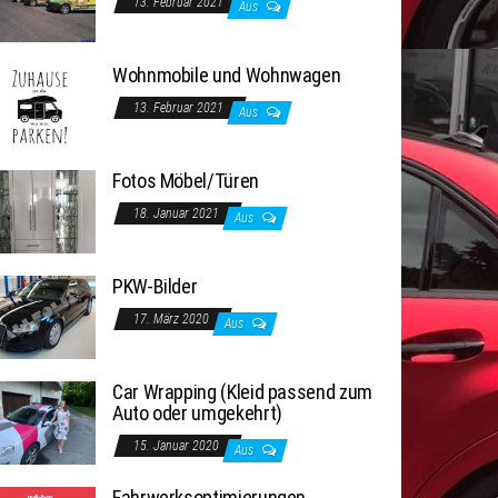
13. Februar 2021
Aus
Wohnmobile und Wohnwagen
13. Februar 2021
Aus
Fotos Möbel/Türen
18. Januar 2021
Aus
PKW-Bilder
17. März 2020
Aus
Car Wrapping (Kleid passend zum
Auto oder umgekehrt)
15. Januar 2020
Aus
Fahrwerksoptimierungen