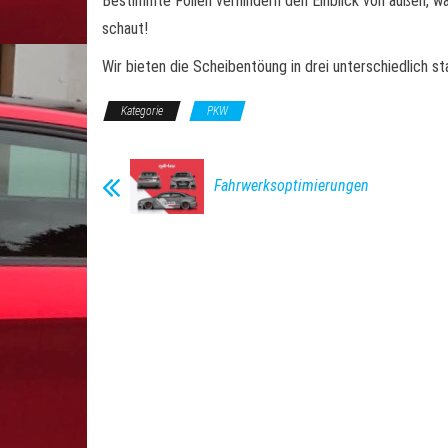
Bestimmte Folien verhindern den Einblick von außen, wä
schaut!
Wir bieten die Scheibentöung in drei unterschiedlich s
Kategorie
PKW
Fahrwerksoptimierungen