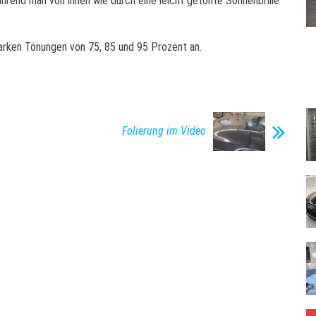
hrend man von innen wie durch eine leicht getönte Sonnenbrille
tarken Tönungen von 75, 85 und 95 Prozent an.
Folierung im Video